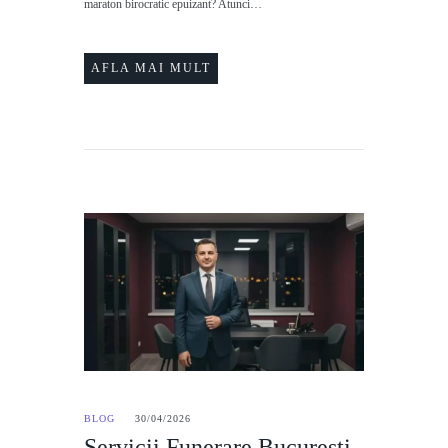
maraton birocratic epuizant? Atunci…
AFLA MAI MULT
BLOG
30/04/2026
Servicii Funerare București