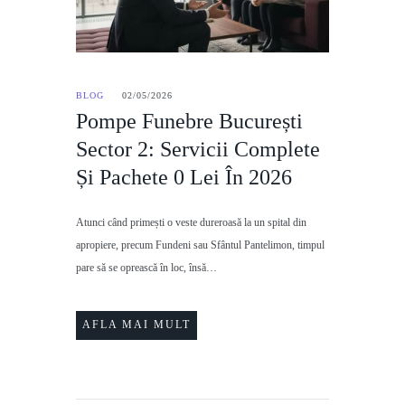
BLOG
02/05/2026
Pompe Funebre București
Sector 2: Servicii Complete
Și Pachete 0 Lei În 2026
Atunci când primești o veste dureroasă la un spital din
apropiere, precum Fundeni sau Sfântul Pantelimon, timpul
pare să se oprească în loc, însă…
AFLA MAI MULT