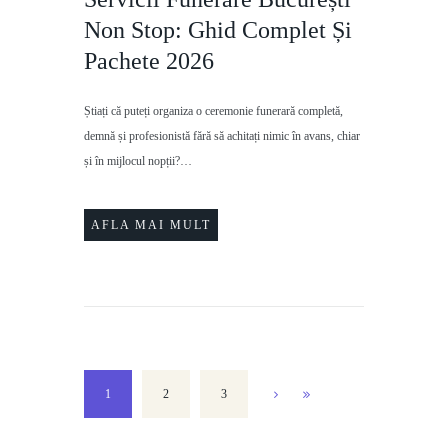
Non Stop: Ghid Complet Și
Pachete 2026
Știați că puteți organiza o ceremonie funerară completă,
demnă și profesionistă fără să achitați nimic în avans, chiar
și în mijlocul nopții?…
AFLA MAI MULT
1
2
3