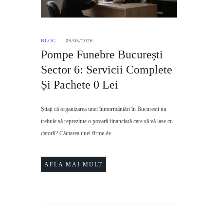
BLOG
05/05/2026
Pompe Funebre București
Sector 6: Servicii Complete
Și Pachete 0 Lei
Știați că organizarea unei înmormântări în București nu
trebuie să reprezinte o povară financiară care să vă lase cu
datorii? Căutarea unei firme de…
AFLA MAI MULT