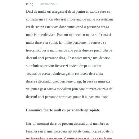
Blog
30/06/2020
Desi de multe ori alergam zi de zi pentru a rezolva ceea ce
consideram a fi cu adevarat important, de multe ori realizam
cat de scurta este viata doar atunci cand o persoana draga
noua isi pierde viata. Este un moment cu multa suferinta si
multa durere in suflet, iar multe persoane nu reusesc sa
treaca nici peste multi ani de zile peste durerea pricinuita de
decesul unei persoane dragi. Insa viata merge mai departe
si trebuie sa privim fiecare zi a vietii drept un cadou.
Tocmai de aceea trebuie sa gasim resursele de a alina
durerea decesului unei persoane dragi. In ceea ce urmeaza
vei putea gasi cateva modalitati prin care durerea cauzata de
decesul unei persoane apropiate poate fi alinata mai usor.
Comunica foarte mult cu persoanele apropiate
Intr-un moment dureros precum decesul unui membru al
familiei sau al unei persoane apropiate comunicarea poate fi