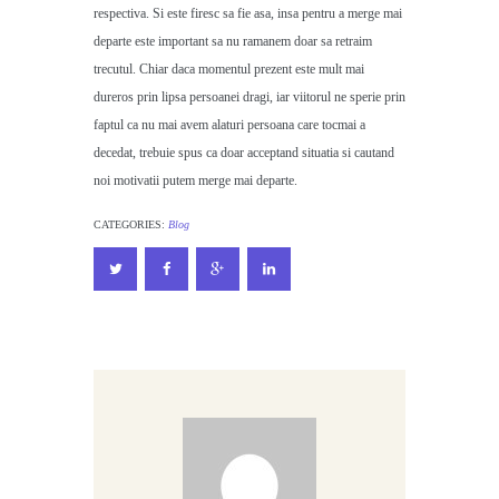
respectiva. Si este firesc sa fie asa, insa pentru a merge mai
departe este important sa nu ramanem doar sa retraim
trecutul. Chiar daca momentul prezent este mult mai
dureros prin lipsa persoanei dragi, iar viitorul ne sperie prin
faptul ca nu mai avem alaturi persoana care tocmai a
decedat, trebuie spus ca doar acceptand situatia si cautand
noi motivatii putem merge mai departe.
CATEGORIES:
Blog