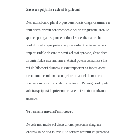
Gaseste sprijin la rude si la prieteni
Desi atunci cand pierzi o persoana foarte draga ca urmare a
unui deces primul sentiment este cel de singuratate, trebuie
spus ca poti gasi suport emotional si de alta natura in
randul rudelor apropiate si al prietenilor. Cauta sa petreci
timp cu rudele de care te simti cel mai aproape, chiar daca
distanta fizica este mai mare. Astazi putem comunica si la
mii de kilometri distanta si este important sa facem acest
lucru atunci cand am trecut printr-un astfel de moment
dureros din punct de vedere emotional. Pe langa rude poti
solicita sprijin si la prietenii pe care i-ai simtit intotdeauna
aproape.
Nu ramane ancorat/a in trecut
De cele mai multe ori decesul unei persoane dragi are
tendinta sa ne tina in trecut, sa retraim amintiri cu persoana