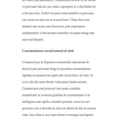
un foarte bun pansament. Comunicarea trebuie sa fie facuta
cu persoane fata de care simti o apropiere si o deschidere in
a discuta orice. Astfel vei putea retrai amintiri cu persoana
care acum nu mai este in aceasta lume. Chiar daca sunt
amintiri care acum sunt dureroase, prin exprimarea
sentimentelor si descarcarea emotiilor vei putea merge mai
usor mai departe.
Constientizeaza cursul natural al vietii
Urmatorul pas in depasirea momentului reprezentat de
decesul unei persoane dragi il reprezinta constientizarea
faptului ca moartea face parte din cursul firesc al vietii. Si
ca in cele din urma fiecare vom parasi lumea aceasta.
Comunicarea este procesul care poate contribui
semnificativ la cresterea gradului de constientizare si la
intelegerea mai rapida a situatiei prezente, aceea in care
persoana care a decedat nu mai este alaturi de tine in aceasta
viata. Insa chiar si asa viata trebuie sa mearga mai departe.