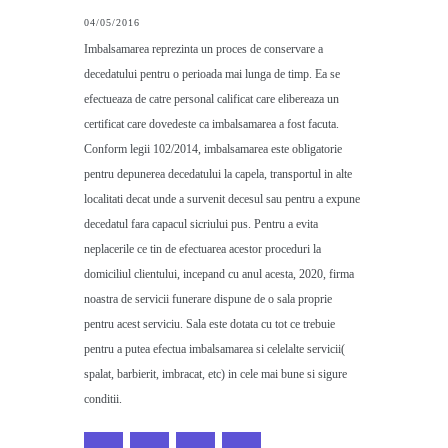
04/05/2016
Imbalsamarea reprezinta un proces de conservare a
decedatului pentru o perioada mai lunga de timp. Ea se
efectueaza de catre personal calificat care elibereaza un
certificat care dovedeste ca imbalsamarea a fost facuta.
Conform legii 102/2014, imbalsamarea este obligatorie
pentru depunerea decedatului la capela, transportul in alte
localitati decat unde a survenit decesul sau pentru a expune
decedatul fara capacul sicriului pus. Pentru a evita
neplacerile ce tin de efectuarea acestor proceduri la
domiciliul clientului, incepand cu anul acesta, 2020, firma
noastra de servicii funerare dispune de o sala proprie
pentru acest serviciu. Sala este dotata cu tot ce trebuie
pentru a putea efectua imbalsamarea si celelalte servicii(
spalat, barbierit, imbracat, etc) in cele mai bune si sigure
conditii.